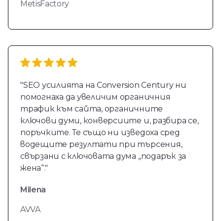
MetisFactory
"SEO усилията на Conversion Century ни
помогнаха да увеличим органичния
трафик към сайта, органичните
ключови думи, конверсиите и, разбира се,
поръчките. Те също ни изведоха сред
водещите резултати при търсения,
свързани с ключовата дума „подарък за
жена“."
Milena
AVVA