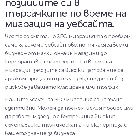
позициите си в
търсачките по време на
миграция на уебсайта.
Често се смята, че SEO миграцията е проблем
само за големи уебсайтове, но тя засяга всеки
бизнес – от малки онлайн магазини до
корпоративни платформи. По време на
миграция залозите са високи, затова ние се
грижим процесът да е гладък, сигурен и без
рискове за вашето класиране или трафик.
Нашите услуги за SEO миграция са напълно
адаптивни. Можем да поемем целия процес или
да работим заедно с вътрешния ви екип,
съчетавайки техническата ни експертиза с
вашето знание за бизнеса.