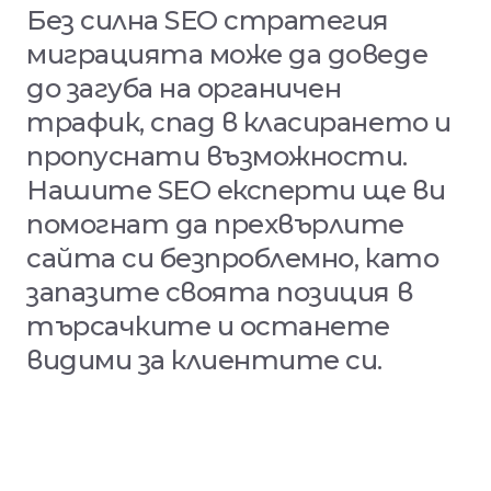
Без
силна
SEO
стратегия
миграцията
може
да
доведе
до
загуба
на
органичен
трафик,
спад
в
класирането
и
пропуснати
възможности.
Нашите
SEO
експерти
ще
ви
помогнат
да
прехвърлите
сайта
си
безпроблемно,
като
запазите
своята
позиция
в
търсачките
и
останете
видими
за
клиентите
си.