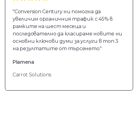
"Conversion Century ни помогна да
увеличим органичния трафик с 45% в
рамките на шест месеца и
последователно да класираме новите ни
основни ключови думи за услуги в топ 3
на резултатите от търсенето."
Plamena
Carrot Solutions