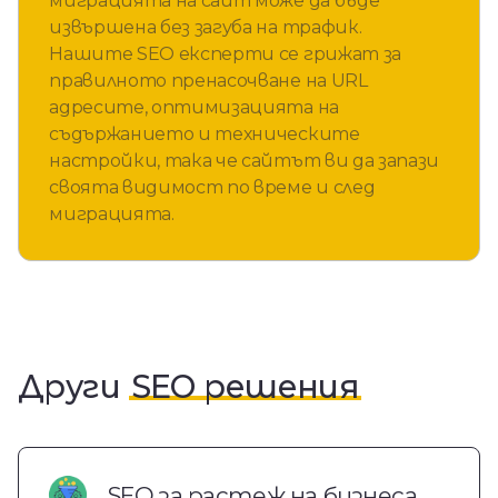
миграцията на сайт може да бъде
извършена без загуба на трафик.
Нашите SEO експерти се грижат за
правилното пренасочване на URL
адресите, оптимизацията на
съдържанието и техническите
настройки, така че сайтът ви да запази
своята видимост по време и след
миграцията.
Други
SEO решения
SEO за растеж на бизнеса