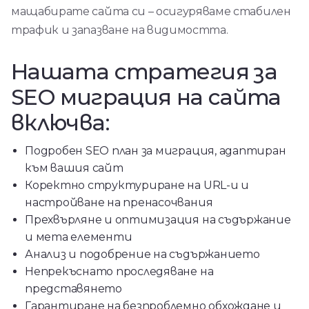
мащабирате сайта си – осигуряваме стабилен
трафик и запазване на видимостта.
Нашата стратегия за
SEO миграция на сайта
включва:
Подробен SEO план за миграция, адаптиран
към вашия сайт
Коректно структуриране на URL-и и
настройване на пренасочвания
Прехвърляне и оптимизация на съдържание
и мета елементи
Анализ и подобрение на съдържанието
Непрекъснато проследяване на
представянето
Гарантиране на безпроблемно обхождане и