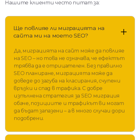
Нашите клиенти често питат за:
Ще повлияе ли миграцията на
сайта ми на моето SEO?
Да, миграцията на сайт може да повлияе
на SEO – но това не означава, че ефектът
трябва да е отрицателен. Без правилно
SEO планиране, миграцията може да
доведе до загуба на класирания, счупени
връзки и спад в трафика. С добре
изпълнена стратегия за SEO миграция
обаче, позициите и трафикът ви могат
да бъдат запазени – а в много случаи дори
подобрени.